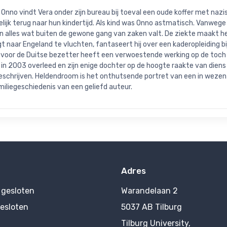
r Onno vindt Vera onder zijn bureau bij toeval een oude koffer met naz
ijk terug naar hun kindertijd. Als kind was Onno astmatisch. Vanwege 
en alles wat buiten de gewone gang van zaken valt. De ziekte maakt h
t naar Engeland te vluchten, fantaseert hij over een kaderopleiding bij
uze voor de Duitse bezetter heeft een verwoestende werking op de toch 
in 2003 overleed en zijn enige dochter op de hoogte raakte van diens n
beschrijven. Heldendroom is het onthutsende portret van een in weze
iliegeschiedenis van een geliefd auteur.
Adres
:
gesloten
Warandelaan 2
esloten
5037 AB Tilburg
Tilburg University,