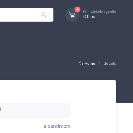
0
Mijn winkelwagentje
€ 0
,00
Home
details
d
Heldendroom