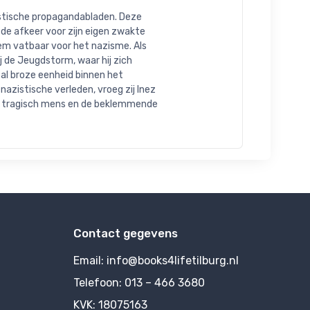
istische propagandabladen. Deze 
de afkeer voor zijn eigen zwakte 
em vatbaar voor het nazisme. Als 
 de Jeugdstorm, waar hij zich 
al broze eenheid binnen het 
azistische verleden, vroeg zij Inez 
n tragisch mens en de beklemmende 
Contact gegevens
Email:
info@books4lifetilburg.nl
Telefoon:
013 – 466 3680
KVK:
18075163