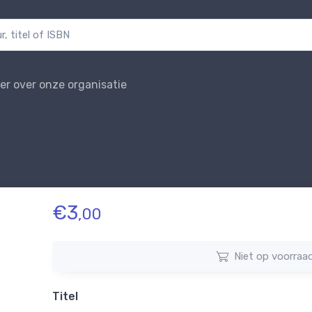
er over onze organisatie
€
3
,00
Niet op voorraa
Titel