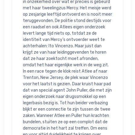
in onzekerheid over wat er precies is gebeurd 
met haar tweelingzus Mercy. Het meisje werd 
op zesjarige leeftijd ontvoerd en is nooit meer 
teruggevonden. De politie stond destijds voor 
een raadsel en ook Atlees eigen onderzoek 
levert lange tijd niets op, totdat ze de 
identiteit van Mercy’s ontvoerder weet te 
achterhalen: Ito Vincenzo. Maar juist dan 
krijgt ze van haar leidinggevenden te horen 
dat ze haar zoektocht moet afronden, 
omdat het haar eigenlijke werk in de weg zit.

In een race tegen de klok reist Atlee af naar 
Trenton, New Jersey, de plek waar Vincenzo 
voor het laatst is gezien. Daar kruist haar pad 
dat van special agent John Puller, die met zijn 
eigen onderzoek naar drugssmokkel op een 
legerbasis bezig is. Tot hun beider verbazing 
blijkt er een connectie te zijn tussen de twee 
zaken. Wanneer Atlee en Puller hun krachten 
bundelen, stuiten ze op een complot dat de 
democratie in het hart zal treffen. Om eens 
en voor altijd duidelijkheid te krijgen over 