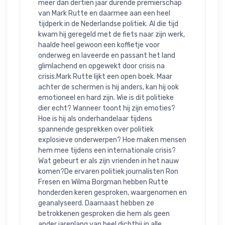
meer dan dertien jaar durende premierschap 
van Mark Rutte en daarmee aan een heel 
tijdperk in de Nederlandse politiek. Al die tijd 
kwam hij geregeld met de fiets naar zijn werk, 
haalde heel gewoon een koffietje voor 
onderweg en laveerde en passant het land 
glimlachend en opgewekt door crisis na 
crisis.Mark Rutte lijkt een open boek. Maar 
achter de schermen is hij anders, kan hij ook 
emotioneel en hard zijn. Wie is dit politieke 
dier echt? Wanneer toont hij zijn emoties? 
Hoe is hij als onderhandelaar tijdens 
spannende gesprekken over politiek 
explosieve onderwerpen? Hoe maken mensen 
hem mee tijdens een internationale crisis? 
Wat gebeurt er als zijn vrienden in het nauw 
komen?De ervaren politiek journalisten Ron 
Fresen en Wilma Borgman hebben Rutte 
honderden keren gesproken, waargenomen en 
geanalyseerd. Daarnaast hebben ze 
betrokkenen gesproken die hem als geen 
ander jarenlang van heel dichtbij in alle 