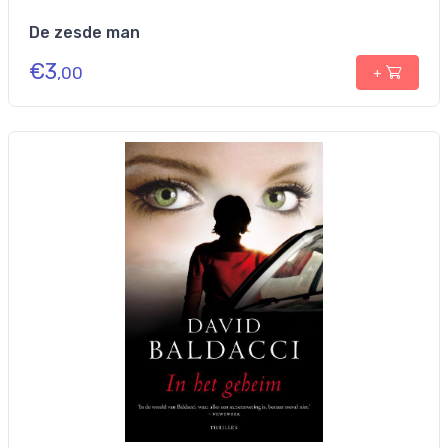
De zesde man
€
3
,00
+