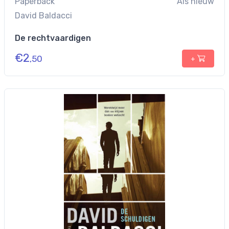
Paperback
Als nieuw
David Baldacci
De rechtvaardigen
€
2
,50
+