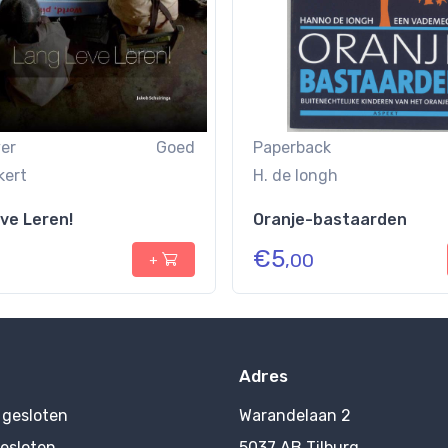
er
Goed
Paperback
kert
H. de Iongh
ve Leren!
Oranje-bastaarden
€
5
,00
+
Adres
:
gesloten
Warandelaan 2
esloten
5037 AB Tilburg