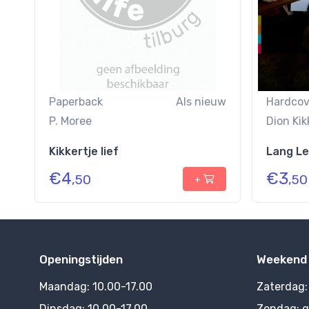
Paperback
Als nieuw
Hardcov
P. Moree
Dion Kik
Kikkertje lief
Lang Le
€
4
€
3
,50
,50
+
Openingstijden
Weekend
Maandag:
10.00-17.00
Zaterdag
Dinsdag:
10.00-17.00
Zondag:
g