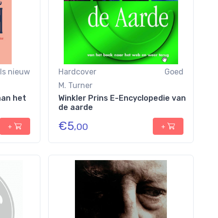
ls nieuw
Hardcover
Goed
M. Turner
aan het
Winkler Prins E-Encyclopedie van
de aarde
€
5
,00
+
+