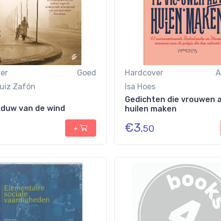
er
Goed
Hardcover
A
Ruiz Zafón
Isa Hoes
Gedichten die vrouwen 
duw van de wind
huilen maken
€
3
,50
+