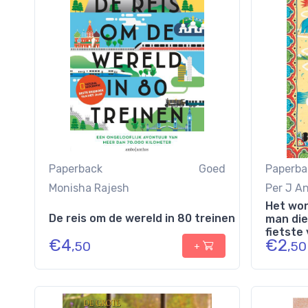
Paperback
Goed
Paperba
Monisha Rajesh
Per J A
Het won
De reis om de wereld in 80 treinen
man die
fietste 
€
4
€
2
,50
,50
+