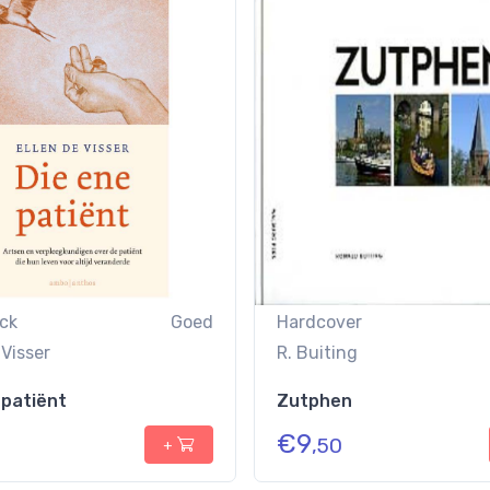
ck
Goed
Hardcover
 Visser
R. Buiting
 patiënt
Zutphen
€
9
,50
+