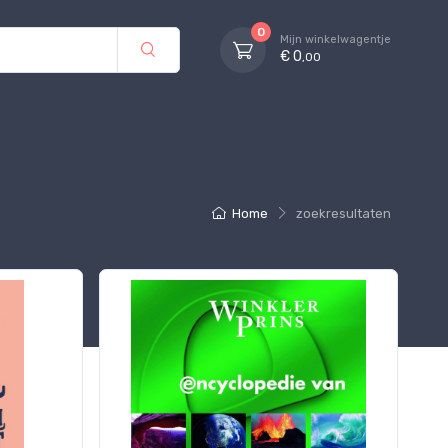
0
Mijn winkelwagentje
€ 0
,00
Home
zoekresultaten