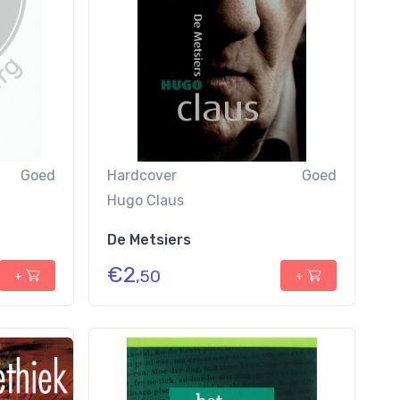
Goed
Hardcover
Goed
Hugo Claus
De Metsiers
€
2
,50
+
+